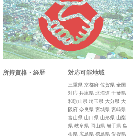
所持資格・経歴
対応可能地域
三重県 京都府 佐賀県 全国
対応 兵庫県 北海道 千葉県
和歌山県 埼玉県 大分県 大
阪府 奈良県 宮城県 宮崎県
富山県 山口県 山形県 山梨
県 岐阜県 岡山県 岩手県 島
根県 広島県 徳島県 愛媛県