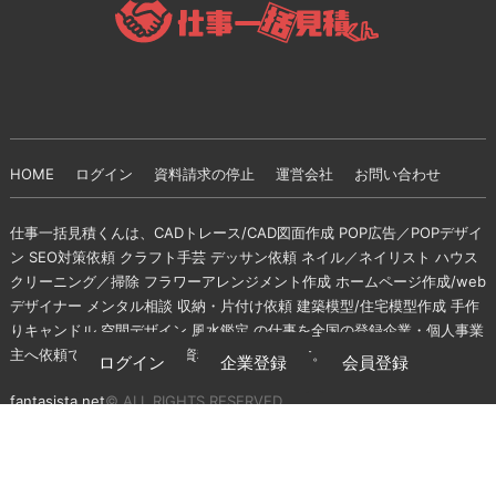
HOME
ログイン
資料請求の停止
運営会社
お問い合わせ
仕事一括見積くんは、CADトレース/CAD図面作成 POP広告／POPデザイ
ン SEO対策依頼 クラフト手芸 デッサン依頼 ネイル／ネイリスト ハウス
クリーニング／掃除 フラワーアレンジメント作成 ホームページ作成/web
デザイナー メンタル相談 収納・片付け依頼 建築模型/住宅模型作成 手作
りキャンドル 空間デザイン 風水鑑定 の仕事を全国の登録企業・個人事業
主へ依頼できる無料の一括資料請求サイトです。
ログイン
企業登録
会員登録
fantasista.net
© ALL RIGHTS RESERVED.