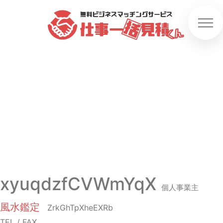
xyuqdzfCVWmYqX
個人事業主
風水鑑定
ZrkGhTpXheEXRb
TEL / FAX