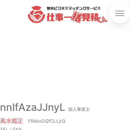
nnIfAzaJJnyL
個人事業主
風水鑑定
YRskoOQfCLLjrQ
TEL / FAX