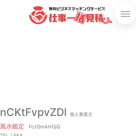
nCKtFvpvZDl
個人事業主
風水鑑定
FczQmAHOjQ
TEL / FAX