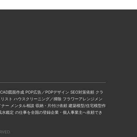
AD図面作成 POP広告／POPデザイン SEO対策依頼 クラ
イリスト ハウスクリーニング／掃除 フラワーアレンジメン
イナー メンタル相談 収納・片付け依頼 建築模型/住宅模型作
 風水鑑定 の仕事を全国の登録企業・個人事業主へ依頼でき
RVED.