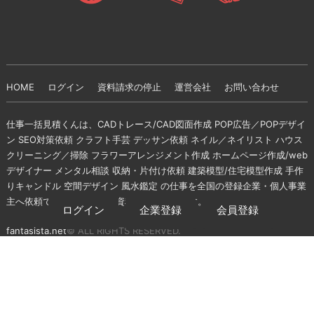
HOME
ログイン
資料請求の停止
運営会社
お問い合わせ
仕事一括見積くんは、CADトレース/CAD図面作成 POP広告／POPデザイ
ン SEO対策依頼 クラフト手芸 デッサン依頼 ネイル／ネイリスト ハウス
クリーニング／掃除 フラワーアレンジメント作成 ホームページ作成/web
デザイナー メンタル相談 収納・片付け依頼 建築模型/住宅模型作成 手作
りキャンドル 空間デザイン 風水鑑定 の仕事を全国の登録企業・個人事業
主へ依頼できる無料の一括資料請求サイトです。
ログイン
企業登録
会員登録
fantasista.net
© ALL RIGHTS RESERVED.