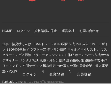
HOME
ログイン
資料請求の停止
運営会社
お問い合わせ
仕事一括見積くんは、CADトレース/CAD図面作成 POP広告／POPデザイ
ン SEO対策依頼 クラフト手芸 デッサン依頼 ネイル／ネイリスト ハウス
クリーニング／掃除 フラワーアレンジメント作成 ホームページ作成/web
デザイナー メンタル相談 収納・片付け依頼 建築模型/住宅模型作成 手作
りキャンドル 空間デザイン 風水鑑定 の仕事を全国の登録企業・個人事業
主へ依頼できる無料の一括資料請求サイトです。
ログイン
企業登録
会員登録
fantasista.net
© ALL RIGHTS RESERVED.