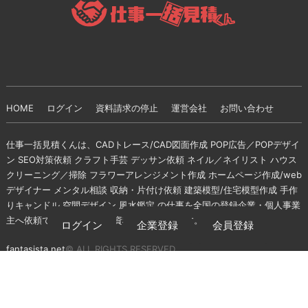
HOME
ログイン
資料請求の停止
運営会社
お問い合わせ
仕事一括見積くんは、CADトレース/CAD図面作成 POP広告／POPデザイ
ン SEO対策依頼 クラフト手芸 デッサン依頼 ネイル／ネイリスト ハウス
クリーニング／掃除 フラワーアレンジメント作成 ホームページ作成/web
デザイナー メンタル相談 収納・片付け依頼 建築模型/住宅模型作成 手作
りキャンドル 空間デザイン 風水鑑定 の仕事を全国の登録企業・個人事業
主へ依頼できる無料の一括資料請求サイトです。
ログイン
企業登録
会員登録
fantasista.net
© ALL RIGHTS RESERVED.