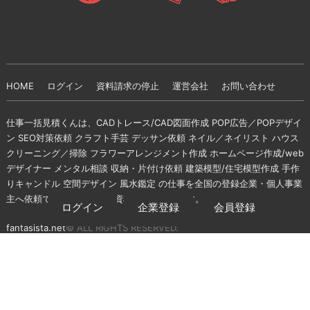
HOME
ログイン
資料請求の停止
運営会社
お問い合わせ
仕事一括見積くんは、CADトレース/CAD図面作成 POP広告／POPデザイ
ン SEO対策依頼 クラフト手芸 デッサン依頼 ネイル／ネイリスト ハウス
クリーニング／掃除 フラワーアレンジメント作成 ホームページ作成/web
デザイナー メンタル相談 収納・片付け依頼 建築模型/住宅模型作成 手作
りキャンドル 空間デザイン 風水鑑定 の仕事を全国の登録企業・個人事業
主へ依頼できる無料の一括資料請求サイトです。
ログイン
企業登録
会員登録
fantasista.net
© ALL RIGHTS RESERVED.