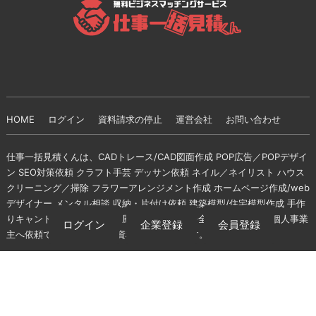
HOME
ログイン
資料請求の停止
運営会社
お問い合わせ
仕事一括見積くんは、CADトレース/CAD図面作成 POP広告／POPデザイ
ン SEO対策依頼 クラフト手芸 デッサン依頼 ネイル／ネイリスト ハウス
クリーニング／掃除 フラワーアレンジメント作成 ホームページ作成/web
デザイナー メンタル相談 収納・片付け依頼 建築模型/住宅模型作成 手作
りキャンドル 空間デザイン 風水鑑定 の仕事を全国の登録企業・個人事業
ログイン
企業登録
会員登録
主へ依頼できる無料の一括資料請求サイトです。
fantasista.net
© ALL RIGHTS RESERVED.