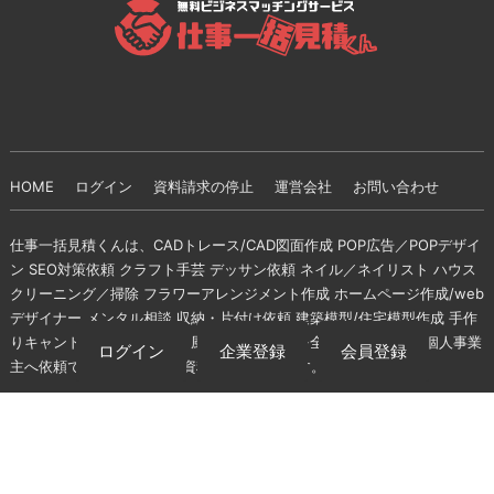
HOME
ログイン
資料請求の停止
運営会社
お問い合わせ
仕事一括見積くんは、CADトレース/CAD図面作成 POP広告／POPデザイ
ン SEO対策依頼 クラフト手芸 デッサン依頼 ネイル／ネイリスト ハウス
クリーニング／掃除 フラワーアレンジメント作成 ホームページ作成/web
デザイナー メンタル相談 収納・片付け依頼 建築模型/住宅模型作成 手作
りキャンドル 空間デザイン 風水鑑定 の仕事を全国の登録企業・個人事業
ログイン
企業登録
会員登録
主へ依頼できる無料の一括資料請求サイトです。
fantasista.net
© ALL RIGHTS RESERVED.